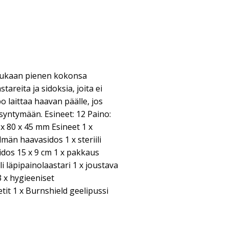
mukaan pienen kokonsa
tareita ja sidoksia, joita ei
o laittaa haavan päälle, jos
 syntymään. Esineet: 12 Paino:
x 80 x 45 mm Esineet 1 x
lmän haavasidos 1 x steriili
 sidos 15 x 9 cm 1 x pakkaus
iili läpipainolaastari 1 x joustava
3 x hygieeniset
tit 1 x Burnshield geelipussi