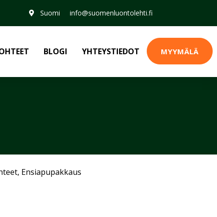
Suomi
info@suomenluontolehti.fi
OHTEET
BLOGI
YHTEYSTIEDOT
MYYMÄLÄ
hteet
,
Ensiapupakkaus