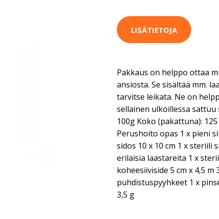
LISÄTIETOJA
Pakkaus on helppo ottaa 
ansiosta. Se sisältää mm. laas
tarvitse leikata. Ne on helpp
sellainen ulkoillessa sattuu
100g Koko (pakattuna): 125 
Perushoito opas 1 x pieni si
sidos 10 x 10 cm 1 x steriili
erilaisia laastareita 1 x ster
koheesiiviside 5 cm x 4,5 m 
puhdistuspyyhkeet 1 x pinse
3,5 g