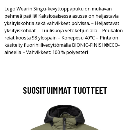
Lego Wearin Singu-kevyttoppapuku on mukavan
pehmeä päällä! Kaksiosaisessa asussa on heijastavia
yksityiskohtia sekä vahvikkeet polvissa. – Heijastavat
yksityiskohdat – Tuulisuoja vetoketjun alla – Peukalon
reiät koosta 98 ylöspäin – Konepesu 40°C – Pinta on
käsitelty fluorihiilivedyttömällä BIONIC-FINISH®ECO-
aineella – Vahvikkeet: 100 % polyesteri
SUOSITUIMMAT TUOTTEET