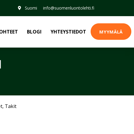
Suomi
info@suomenluontolehti.fi
OHTEET
BLOGI
YHTEYSTIEDOT
MYYMÄLÄ
M
et
,
Takit