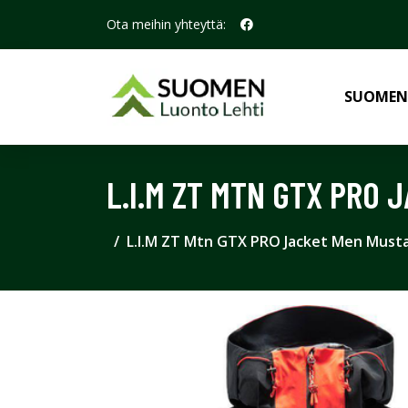
Ota meihin yhteyttä:
SUOMEN
L.I.M ZT MTN GTX PRO 
L.I.M ZT Mtn GTX PRO Jacket Men Musta