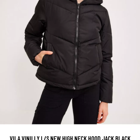
VILA VINILLY L/S NEW HIGH NECK HOOD JACK BLACK