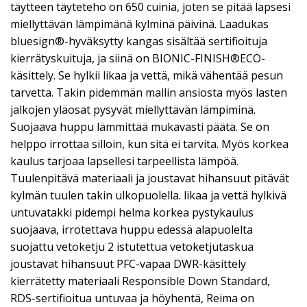
täytteen täyteteho on 650 cuinia, joten se pitää lapsesi
miellyttävän lämpimänä kylminä päivinä. Laadukas
bluesign®-hyväksytty kangas sisältää sertifioituja
kierrätyskuituja, ja siinä on BIONIC-FINISH®ECO-
käsittely. Se hylkii likaa ja vettä, mikä vähentää pesun
tarvetta. Takin pidemmän mallin ansiosta myös lasten
jalkojen yläosat pysyvät miellyttävän lämpiminä.
Suojaava huppu lämmittää mukavasti päätä. Se on
helppo irrottaa silloin, kun sitä ei tarvita. Myös korkea
kaulus tarjoaa lapsellesi tarpeellista lämpöä.
Tuulenpitävä materiaali ja joustavat hihansuut pitävät
kylmän tuulen takin ulkopuolella. likaa ja vettä hylkivä
untuvatakki pidempi helma korkea pystykaulus
suojaava, irrotettava huppu edessä alapuolelta
suojattu vetoketju 2 istutettua vetoketjutaskua
joustavat hihansuut PFC-vapaa DWR-käsittely
kierrätetty materiaali Responsible Down Standard,
RDS-sertifioitua untuvaa ja höyhentä, Reima on