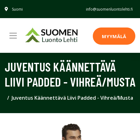
Suomi
info@suomenluontolehti.fi
MYYMÄLÄ
JUVENTUS KÄÄNNETTÄVÄ
LIIVI PADDED - VIHREÄ/MUSTA
Juventus Käännettävä Liivi Padded - Vihreä/Musta