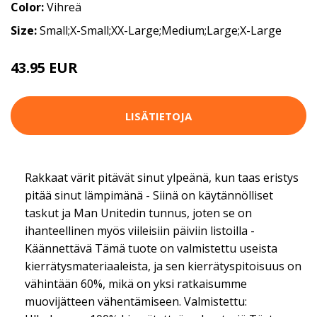
Color:
Vihreä
Size:
Small;X-Small;XX-Large;Medium;Large;X-Large
43.95 EUR
109.95 EUR
LISÄTIETOJA
Rakkaat värit pitävät sinut ylpeänä, kun taas eristys
pitää sinut lämpimänä - Siinä on käytännölliset
taskut ja Man Unitedin tunnus, joten se on
ihanteellinen myös viileisiin päiviin listoilla -
Käännettävä Tämä tuote on valmistettu useista
kierrätysmateriaaleista, ja sen kierrätyspitoisuus on
vähintään 60%, mikä on yksi ratkaisumme
muovijätteen vähentämiseen. Valmistettu: