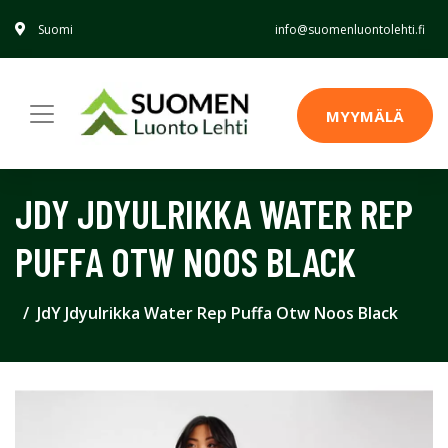
Suomi
info@suomenluontolehti.fi
MYYMÄLÄ
JDY JDYULRIKKA WATER REP
PUFFA OTW NOOS BLACK
JdY Jdyulrikka Water Rep Puffa Otw Noos Black