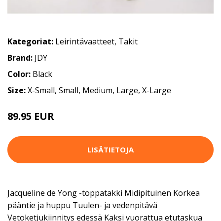
Kategoriat:
Leirintävaatteet
,
Takit
Brand:
JDY
Color:
Black
Size:
X-Small, Small, Medium, Large, X-Large
89.95 EUR
LISÄTIETOJA
Jacqueline de Yong -toppatakki Midipituinen Korkea
pääntie ja huppu Tuulen- ja vedenpitävä
Vetoketjukiinnitys edessä Kaksi vuorattua etutaskua