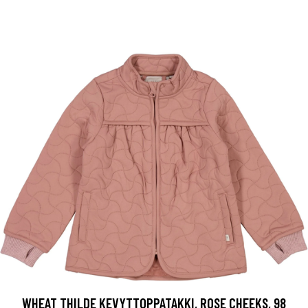
WHEAT THILDE KEVYTTOPPATAKKI, ROSE CHEEKS, 98