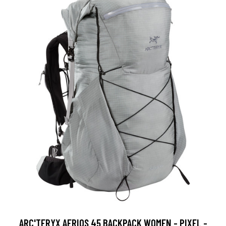
ARC'TERYX AERIOS 45 BACKPACK WOMEN - PIXEL -