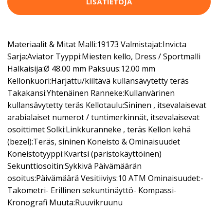
LISÄTIETOJA
Materiaalit & Mitat Malli:19173 Valmistajat:Invicta
Sarja:Aviator Tyyppi:Miesten kello, Dress / Sportmalli
Halkaisija:Ø 48.00 mm Paksuus:12.00 mm
Kellonkuori:Harjattu/kiiltävä kullansävytetty teräs
Takakansi:Yhtenäinen Ranneke:Kullanvärinen
kullansävytetty teräs Kellotaulu:Sininen , itsevalaisevat
arabialaiset numerot / tuntimerkinnät, itsevalaisevat
osoittimet Solki:Linkkuranneke , teräs Kellon kehä
(bezel):Teräs, sininen Koneisto & Ominaisuudet
Koneistotyyppi:Kvartsi (paristokäyttöinen)
Sekunttiosoitin:Sykkivä Päivämäärän
osoitus:Päivämäärä Vesitiiviys:10 ATM Ominaisuudet:-
Takometri- Erillinen sekuntinäyttö- Kompassi-
Kronografi Muuta:Ruuvikruunu