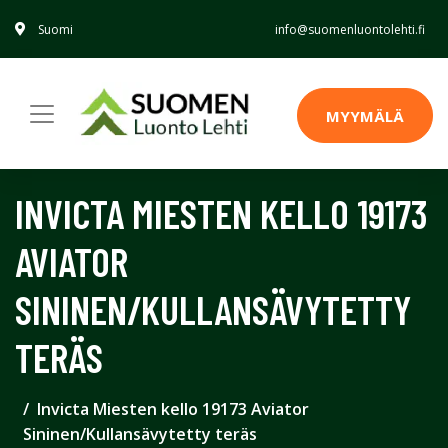
Suomi
info@suomenluontolehti.fi
MYYMÄLÄ
INVICTA MIESTEN KELLO 19173
AVIATOR
SININEN/KULLANSÄVYTETTY
TERÄS
Invicta Miesten kello 19173 Aviator
Sininen/Kullansävytetty teräs