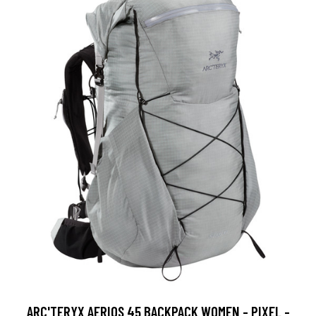
ARC'TERYX AERIOS 45 BACKPACK WOMEN - PIXEL -