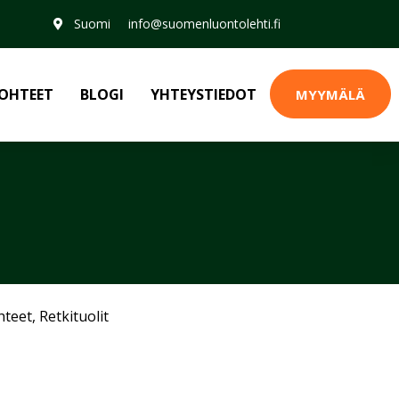
Suomi
info@suomenluontolehti.fi
OHTEET
BLOGI
YHTEYSTIEDOT
MYYMÄLÄ
hteet
,
Retkituolit