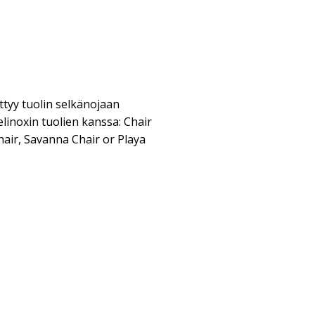
ittyy tuolin selkänojaan
inoxin tuolien kanssa: Chair
air, Savanna Chair or Playa