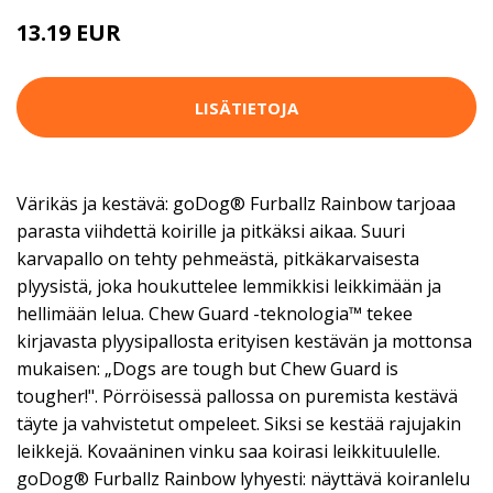
13.19 EUR
LISÄTIETOJA
Värikäs ja kestävä: goDog® Furballz Rainbow tarjoaa
parasta viihdettä koirille ja pitkäksi aikaa. Suuri
karvapallo on tehty pehmeästä, pitkäkarvaisesta
plyysistä, joka houkuttelee lemmikkisi leikkimään ja
hellimään lelua. Chew Guard -teknologia™ tekee
kirjavasta plyysipallosta erityisen kestävän ja mottonsa
mukaisen: „Dogs are tough but Chew Guard is
tougher!". Pörröisessä pallossa on puremista kestävä
täyte ja vahvistetut ompeleet. Siksi se kestää rajujakin
leikkejä. Kovaäninen vinku saa koirasi leikkituulelle.
goDog® Furballz Rainbow lyhyesti: näyttävä koiranlelu