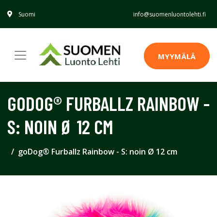
Suomi
info@suomenluontolehti.fi
MYYMÄLÄ
GODOG® FURBALLZ RAINBOW -
S: NOIN Ø 12 CM
goDog® Furballz Rainbow - S: noin Ø 12 cm