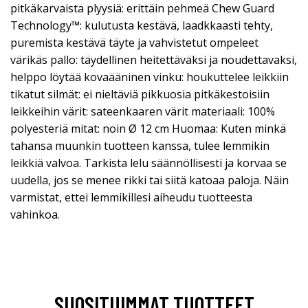
pitkäkarvaista plyysiä: erittäin pehmeä Chew Guard
Technology™: kulutusta kestävä, laadkkaasti tehty,
puremista kestävä täyte ja vahvistetut ompeleet
värikäs pallo: täydellinen heitettäväksi ja noudettavaksi,
helppo löytää kovaääninen vinku: houkuttelee leikkiin
tikatut silmät: ei nieltäviä pikkuosia pitkäkestoisiin
leikkeihin värit: sateenkaaren värit materiaali: 100%
polyesteriä mitat: noin Ø 12 cm Huomaa: Kuten minkä
tahansa muunkin tuotteen kanssa, tulee lemmikin
leikkiä valvoa. Tarkista lelu säännöllisesti ja korvaa se
uudella, jos se menee rikki tai siitä katoaa paloja. Näin
varmistat, ettei lemmikillesi aiheudu tuotteesta
vahinkoa.
SUOSITUIMMAT TUOTTEET