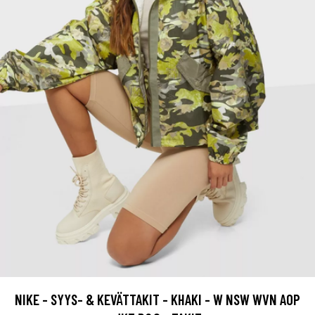
NIKE - SYYS- & KEVÄTTAKIT - KHAKI - W NSW WVN AOP