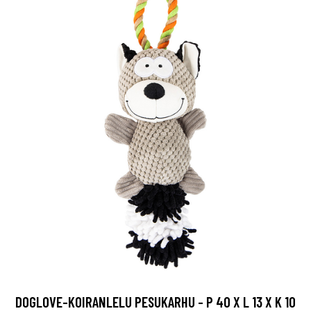
DOGLOVE-KOIRANLELU PESUKARHU - P 40 X L 13 X K 10