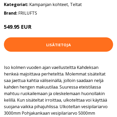
Kategoriat:
Kampanjan kohteet
,
Teltat
Brand:
FRILUFTS
549.95 EUR
LISÄTIETOJA
Iso kolmen vuoden ajan vaellusteltta Kahdeksan
henkeä majoittava perheteltta. Molemmat sisäteltat
saa jaettua kahtia väliseinällä, jolloin saadaan neljä
kahden hengen makuutilaa. Suuressa eteistilassa
mahtuu ruokailemaan ja oleskelemaan huonollakin
kelillä. Kun sisäteltat irroittaa, ulkotelttaa voi käyttää
suojana vaikka pihajuhlissa. Ulkoteltan vesipilariarvo
3000mm Pohjakankaan vesipilariarvo 5000mm