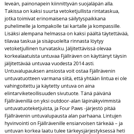
leveän, painonapein kiinnittyvän suojaläpän alla.
Takissa on kaksi suurta vetoketjullista rintataskua,
jotka toimivat erinomaisena säilytyspaikkana
puhelimelle ja lompakolle tai kartalle ja kompassille.
Lisäksi alempana helmassa on kaksi päältä täytettävää,
tilavaa taskua ja sisäpuolelta rinnasta löytyy
vetoketjullinen turvatasku. Jäljitettävissä olevaa
korkealaatuista untuvaa Fjällräven on käyttänyt täysin
jäljitettävää untuvaa vuodesta 2014 asti.
Untuvalupauksen ansiosta voit ostaa Fjällrävenin
untuvatuotteen varmana siitä, että yhtään lintua ei ole
vahingoitettu ja käytetty untuva on aina
elintarviketeollisuuden sivutuote. Tänä päivänä
Fjällrävenillä on yksi outdoor-alan läpinäkyvimmistä
untuvatuoteketjuista, ja Four Paws -järjestö pitää
Fjällrävenin untuvalupausta alan parhaana. Lintujen
hyvinvointi on Fjällrävenille ensiarvoisen tärkeää – ja
untuvan korkea laatu tulee tärkeysjärjestyksessä heti