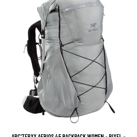
ARC'TERYX AERIOS 45 BACKPACK WOMEN - PIXEL -