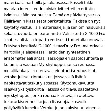
materiaalia hartioilla ja takaosassa. Passeli takki
matalan intensiteetin talviaktiviteetteihin erittäin
kylmissä sääolosuhteissa. Tämä on päivitetty versio
Fjällrävenin klassisesta parkatakista. Takissa on nyt
käytetty vastuullisia materiaaleja, ja sen ominaisuuksia
sekä istuvuutta on parannettu. Valmistettu G-1000 Eco
-materiaalista ja topattu eettisesti tuotetulla untuvalla
Erityisen kestävää G-1000 HeavyDuty Eco -materiaalia
hartioilla ja alaselässä Hartioiden synteettinen
eristemateriaali antaa lisäsuojaa eri sääolosuhteita ja
kulumista vastaan Myrskyhuppu, jonka reunassa
metallilanka ja irrotettava keinoturkisreunus Isot
vetoketjulliset rintataskut, joissa vielä lisänä
napitettavat taskut yläosassa Käyttömukavuutta
lisääviä yksityiskohtia Takissa on tilava, säädettävä
myrskyhuppu, jonka reunaa kiertävä, irrotettava
tekoturkisreunus tarjoaa lisäsuojaa kasvoille
pöllyävältä lumelta. Vetoketju on kaksisuuntainen ja