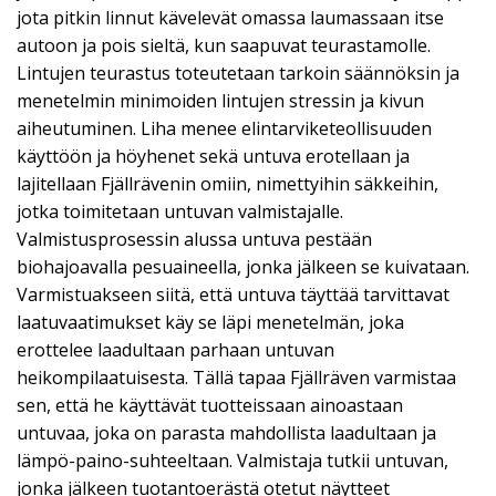
jota pitkin linnut kävelevät omassa laumassaan itse
autoon ja pois sieltä, kun saapuvat teurastamolle.
Lintujen teurastus toteutetaan tarkoin säännöksin ja
menetelmin minimoiden lintujen stressin ja kivun
aiheutuminen. Liha menee elintarviketeollisuuden
käyttöön ja höyhenet sekä untuva erotellaan ja
lajitellaan Fjällrävenin omiin, nimettyihin säkkeihin,
jotka toimitetaan untuvan valmistajalle.
Valmistusprosessin alussa untuva pestään
biohajoavalla pesuaineella, jonka jälkeen se kuivataan.
Varmistuakseen siitä, että untuva täyttää tarvittavat
laatuvaatimukset käy se läpi menetelmän, joka
erottelee laadultaan parhaan untuvan
heikompilaatuisesta. Tällä tapaa Fjällräven varmistaa
sen, että he käyttävät tuotteissaan ainoastaan
untuvaa, joka on parasta mahdollista laadultaan ja
lämpö-paino-suhteeltaan. Valmistaja tutkii untuvan,
jonka jälkeen tuotantoerästä otetut näytteet