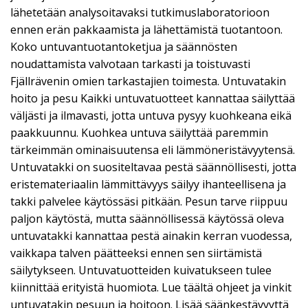
lähetetään analysoitavaksi tutkimuslaboratorioon
ennen erän pakkaamista ja lähettämistä tuotantoon.
Koko untuvantuotantoketjua ja säännösten
noudattamista valvotaan tarkasti ja toistuvasti
Fjällrävenin omien tarkastajien toimesta. Untuvatakin
hoito ja pesu Kaikki untuvatuotteet kannattaa säilyttää
väljästi ja ilmavasti, jotta untuva pysyy kuohkeana eikä
paakkuunnu. Kuohkea untuva säilyttää paremmin
tärkeimmän ominaisuutensa eli lämmöneristävyytensä.
Untuvatakki on suositeltavaa pestä säännöllisesti, jotta
eristemateriaalin lämmittävyys säilyy ihanteellisena ja
takki palvelee käytössäsi pitkään. Pesun tarve riippuu
paljon käytöstä, mutta säännöllisessä käytössä oleva
untuvatakki kannattaa pestä ainakin kerran vuodessa,
vaikkapa talven päätteeksi ennen sen siirtämistä
säilytykseen. Untuvatuotteiden kuivatukseen tulee
kiinnittää erityistä huomiota. Lue täältä ohjeet ja vinkit
untuvatakin pesuun ja hoitoon. Lisää säänkestävyyttä