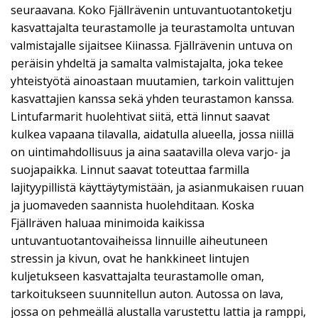
seuraavana. Koko Fjällrävenin untuvantuotantoketju
kasvattajalta teurastamolle ja teurastamolta untuvan
valmistajalle sijaitsee Kiinassa. Fjällrävenin untuva on
peräisin yhdeltä ja samalta valmistajalta, joka tekee
yhteistyötä ainoastaan muutamien, tarkoin valittujen
kasvattajien kanssa sekä yhden teurastamon kanssa.
Lintufarmarit huolehtivat siitä, että linnut saavat
kulkea vapaana tilavalla, aidatulla alueella, jossa niillä
on uintimahdollisuus ja aina saatavilla oleva varjo- ja
suojapaikka. Linnut saavat toteuttaa farmilla
lajityypillistä käyttäytymistään, ja asianmukaisen ruuan
ja juomaveden saannista huolehditaan. Koska
Fjällräven haluaa minimoida kaikissa
untuvantuotantovaiheissa linnuille aiheutuneen
stressin ja kivun, ovat he hankkineet lintujen
kuljetukseen kasvattajalta teurastamolle oman,
tarkoitukseen suunnitellun auton. Autossa on lava,
jossa on pehmeällä alustalla varustettu lattia ja ramppi,