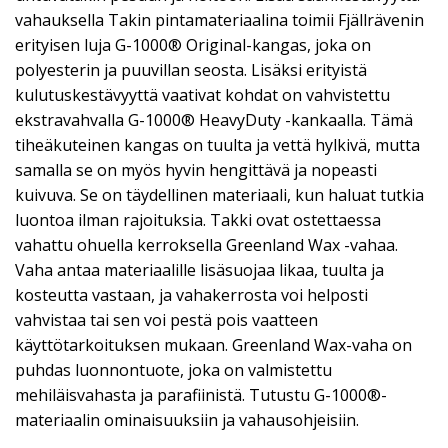
vahauksella Takin pintamateriaalina toimii Fjällrävenin
erityisen luja G-1000® Original-kangas, joka on
polyesterin ja puuvillan seosta. Lisäksi erityistä
kulutuskestävyyttä vaativat kohdat on vahvistettu
ekstravahvalla G-1000® HeavyDuty -kankaalla. Tämä
tiheäkuteinen kangas on tuulta ja vettä hylkivä, mutta
samalla se on myös hyvin hengittävä ja nopeasti
kuivuva. Se on täydellinen materiaali, kun haluat tutkia
luontoa ilman rajoituksia. Takki ovat ostettaessa
vahattu ohuella kerroksella Greenland Wax -vahaa.
Vaha antaa materiaalille lisäsuojaa likaa, tuulta ja
kosteutta vastaan, ja vahakerrosta voi helposti
vahvistaa tai sen voi pestä pois vaatteen
käyttötarkoituksen mukaan. Greenland Wax-vaha on
puhdas luonnontuote, joka on valmistettu
mehiläisvahasta ja parafiinistä. Tutustu G-1000®-
materiaalin ominaisuuksiin ja vahausohjeisiin.