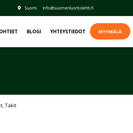
Suomi
info@suomenluontolehti.fi
OHTEET
BLOGI
YHTEYSTIEDOT
MYYMÄLÄ
et
,
Takit