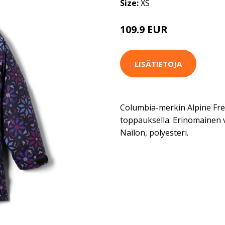
Size:
XS
109.9 EUR
LISÄTIETOJA
Columbia-merkin Alpine Free 
toppauksella. Erinomainen va
Nailon, polyesteri.