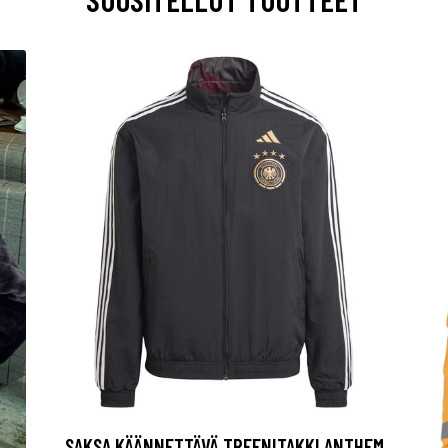
SAKSA KÄÄNNETTÄVÄ TREENITAKKI ANTHEM