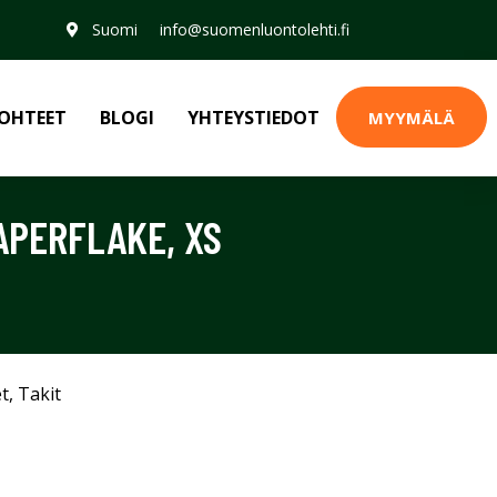
Suomi
info@suomenluontolehti.fi
OHTEET
BLOGI
YHTEYSTIEDOT
MYYMÄLÄ
PAPERFLAKE, XS
et
,
Takit