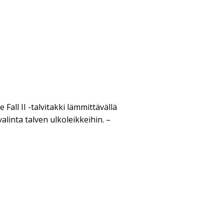
Fall II -talvitakki lämmittävällä
linta talven ulkoleikkeihin. –