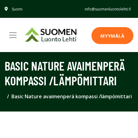
Suomi
info@suomenluontolehti.fi
MYYMÄLÄ
BASIC NATURE AVAIMENPERÄ
KOMPASSI /LÄMPÖMITTARI
Basic Nature avaimenperä kompassi /lämpömittari