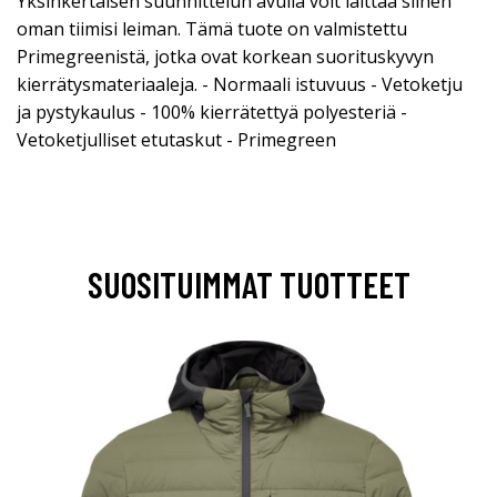
Yksinkertaisen suunnittelun avulla voit laittaa siihen
oman tiimisi leiman. Tämä tuote on valmistettu
Primegreenistä, jotka ovat korkean suorituskyvyn
kierrätysmateriaaleja. - Normaali istuvuus - Vetoketju
ja pystykaulus - 100% kierrätettyä polyesteriä -
Vetoketjulliset etutaskut - Primegreen
SUOSITUIMMAT TUOTTEET