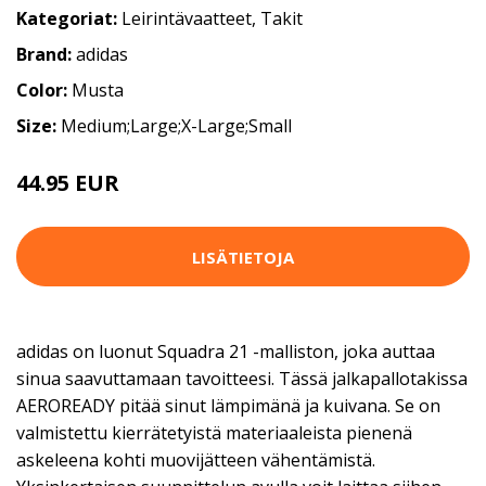
Kategoriat:
Leirintävaatteet
,
Takit
Brand:
adidas
Color:
Musta
Size:
Medium;Large;X-Large;Small
44.95 EUR
LISÄTIETOJA
adidas on luonut Squadra 21 -malliston, joka auttaa
sinua saavuttamaan tavoitteesi. Tässä jalkapallotakissa
AEROREADY pitää sinut lämpimänä ja kuivana. Se on
valmistettu kierrätetyistä materiaaleista pienenä
askeleena kohti muovijätteen vähentämistä.